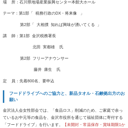
場 所：石川県地場産業振興センター本館大ホール
テーマ：第1部「 税務行政のDX・将来像 」
第2部「 大相撲 知れば興味が湧いてくる 」
講 師：第1部 金沢税務署長
北田 実都雄 氏
第2部 フリーアナウンサー
藤井 康生 氏
定 員：先着800名、要申込
フードドライブへのご協力と、新品タオル・石鹸拠出方のお
願い
金沢法人会女性部会では、「食品ロス」削減のため、ご家庭で余っ
ているお中元等の食品を、金沢市役所を通じて福祉団体に寄付する
「フードドライブ」を行います。
【未開封・常温保存・賞味期限1か